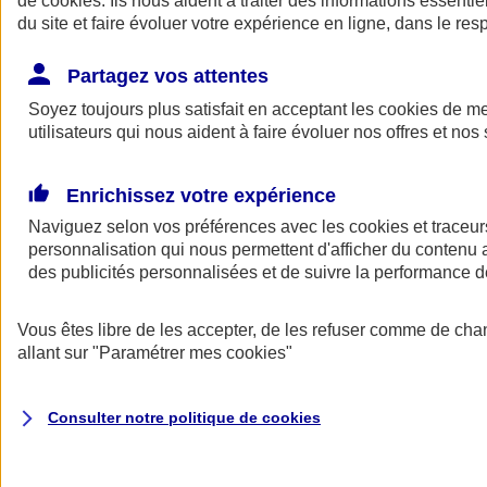
de
cookies
. Ils nous aident à traiter des informations essentie
Donner toute leur place aux territoires
du site et faire évoluer votre expérience en ligne, dans le resp
Porter l'élan du rugby féminin
Partagez vos attentes
Soyez toujours plus satisfait en acceptant les
cookies
de mes
utilisateurs qui nous aident à faire évoluer nos offres et nos 
Enrichissez votre expérience
Naviguez selon vos préférences avec les
cookies et traceur
personnalisation qui nous permettent d'afficher du contenu a
des publicités personnalisées et de suivre la performance
Vous êtes libre de les accepter, de les refuser comme de cha
allant sur
"Paramétrer mes
cookies
"
Nos actualités
Retour à la section précédente
Fermer le menu principal
Consulter notre politique de
cookies