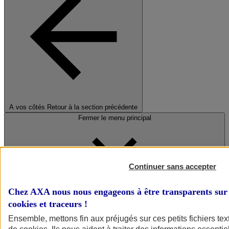
A vos côtés
Retour à la section précédente
Fermer le menu principal
Continuer sans accepter
Chez AXA nous nous engageons à être transparents sur 
cookies et traceurs
!
Préserver la nature et le climat
Ensemble, mettons fin aux préjugés sur ces petits fichiers te
Faire avancer la solidarité et l'inclusion