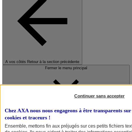
A vos côtés
Retour à la section précédente
Fermer le menu principal
Continuer sans accepter
Chez AXA nous nous engageons à être transparents sur 
cookies et traceurs
!
Préserver la nature et le climat
Ensemble, mettons fin aux préjugés sur ces petits fichiers te
Faire avancer la solidarité et l'inclusion