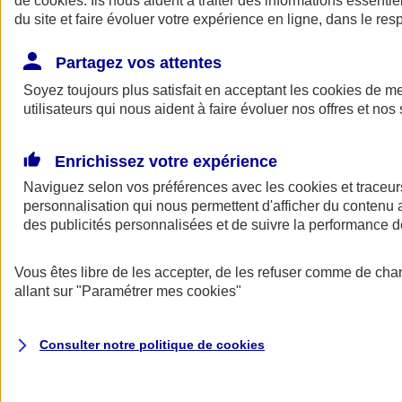
de
cookies
. Ils nous aident à traiter des informations essentie
Donner toute leur place aux territoires
du site et faire évoluer votre expérience en ligne, dans le resp
Porter l'élan du rugby féminin
Partagez vos attentes
Soyez toujours plus satisfait en acceptant les
cookies
de mes
utilisateurs qui nous aident à faire évoluer nos offres et nos 
Enrichissez votre expérience
Naviguez selon vos préférences avec les
cookies et traceur
personnalisation qui nous permettent d'afficher du contenu a
des publicités personnalisées et de suivre la performance
Vous êtes libre de les accepter, de les refuser comme de cha
allant sur
"Paramétrer mes
cookies
"
Nos actualités
Retour à la section précédente
Fermer le menu principal
Consulter notre politique de
cookies