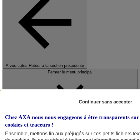
A vos côtés
Retour à la section précédente
Fermer le menu principal
Continuer sans accepter
Chez AXA nous nous engageons à être transparents sur 
cookies et traceurs
!
Préserver la nature et le climat
Ensemble, mettons fin aux préjugés sur ces petits fichiers te
Faire avancer la solidarité et l'inclusion