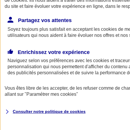
de
cookies
. Ils nous aident à traiter des informations essentie
Donner toute leur place aux territoires
du site et faire évoluer votre expérience en ligne, dans le resp
Porter l'élan du rugby féminin
Partagez vos attentes
Soyez toujours plus satisfait en acceptant les
cookies
de mes
utilisateurs qui nous aident à faire évoluer nos offres et nos 
Enrichissez votre expérience
Naviguez selon vos préférences avec les
cookies et traceur
personnalisation qui nous permettent d'afficher du contenu a
des publicités personnalisées et de suivre la performance
Vous êtes libre de les accepter, de les refuser comme de cha
allant sur
"Paramétrer mes
cookies
"
Nos actualités
Retour à la section précédente
Fermer le menu principal
Consulter notre politique de
cookies