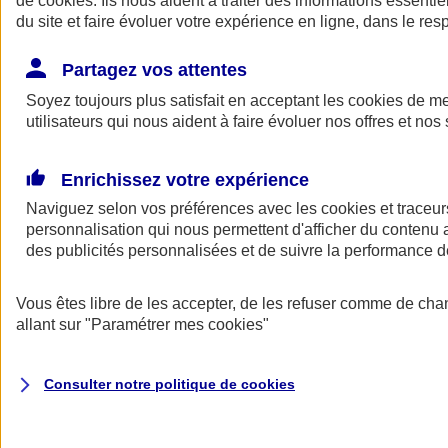
de
cookies
. Ils nous aident à traiter des informations essentie
Donner toute leur place aux territoires
du site et faire évoluer votre expérience en ligne, dans le resp
Porter l'élan du rugby féminin
Partagez vos attentes
Soyez toujours plus satisfait en acceptant les
cookies
de mes
utilisateurs qui nous aident à faire évoluer nos offres et nos 
Enrichissez votre expérience
Naviguez selon vos préférences avec les
cookies et traceur
personnalisation qui nous permettent d'afficher du contenu a
des publicités personnalisées et de suivre la performance
Vous êtes libre de les accepter, de les refuser comme de cha
allant sur
"Paramétrer mes
cookies
"
Nos actualités
Retour à la section précédente
Fermer le menu principal
Consulter notre politique de
cookies