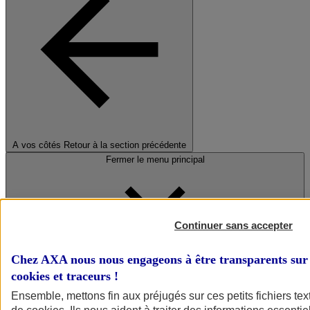
A vos côtés
Retour à la section précédente
Fermer le menu principal
Continuer sans accepter
Chez AXA nous nous engageons à être transparents sur 
cookies et traceurs
!
Préserver la nature et le climat
Ensemble, mettons fin aux préjugés sur ces petits fichiers te
Faire avancer la solidarité et l'inclusion