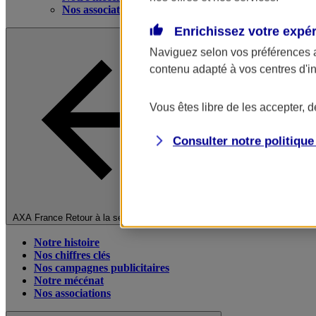
Nos associations
Enrichissez votre expé
Naviguez selon vos préférences 
contenu adapté à vos centres d'i
Vous êtes libre de les accepter, 
Consulter notre politiqu
Fermer le menu principal
AXA France
Retour à la section précédente
Notre histoire
Nos chiffres clés
Nos campagnes publicitaires
Notre mécénat
Nos associations