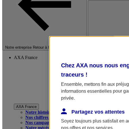
Fermer le menu princip
Notre entreprise
Retour à la section précédente
AXA France
Chez AXA nous nous enga
traceurs
!
Ensemble, mettons fin aux préjugé
informations essentielles pour gar
privée.
AXA France
Partagez vos attentes
Notre histoire
Nos chiffres clés
Soyez toujours plus satisfait en 
Nos campagnes publicitaires
Notre mécénat
nos offres et nos services.