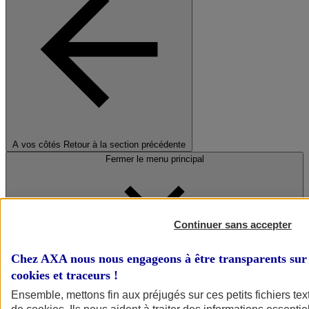
A vos côtés
Retour à la section précédente
Fermer le menu principal
Continuer sans accepter
Chez AXA nous nous engageons à être transparents sur 
cookies et traceurs
!
Préserver la nature et le climat
Ensemble, mettons fin aux préjugés sur ces petits fichiers te
Faire avancer la solidarité et l'inclusion