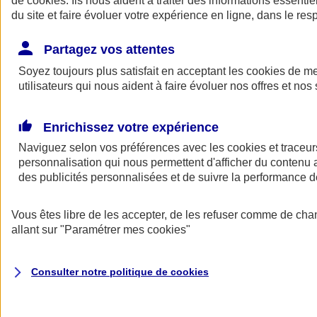
de
cookies
. Ils nous aident à traiter des informations essentie
Donner toute leur place aux territoires
du site et faire évoluer votre expérience en ligne, dans le resp
Porter l'élan du rugby féminin
Partagez vos attentes
Soyez toujours plus satisfait en acceptant les
cookies
de mes
utilisateurs qui nous aident à faire évoluer nos offres et nos 
Enrichissez votre expérience
Naviguez selon vos préférences avec les
cookies et traceur
personnalisation qui nous permettent d'afficher du contenu a
des publicités personnalisées et de suivre la performance
Vous êtes libre de les accepter, de les refuser comme de cha
allant sur
"Paramétrer mes
cookies
"
Nos actualités
Retour à la section précédente
Fermer le menu principal
Consulter notre politique de
cookies