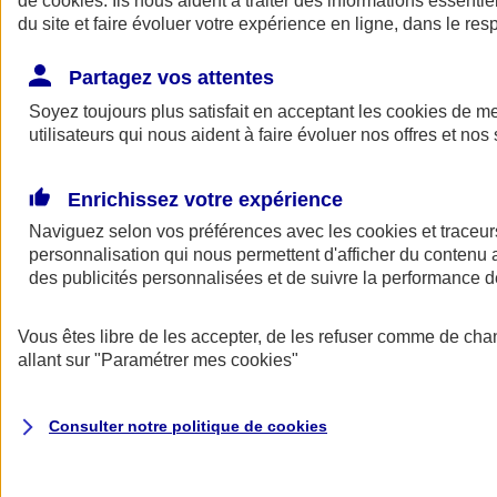
de
cookies
. Ils nous aident à traiter des informations essentie
Donner toute leur place aux territoires
du site et faire évoluer votre expérience en ligne, dans le resp
Porter l'élan du rugby féminin
Partagez vos attentes
Soyez toujours plus satisfait en acceptant les
cookies
de mes
utilisateurs qui nous aident à faire évoluer nos offres et nos 
Enrichissez votre expérience
Naviguez selon vos préférences avec les
cookies et traceur
personnalisation qui nous permettent d'afficher du contenu a
des publicités personnalisées et de suivre la performance
Vous êtes libre de les accepter, de les refuser comme de cha
allant sur
"Paramétrer mes
cookies
"
Nos actualités
Retour à la section précédente
Fermer le menu principal
Consulter notre politique de
cookies