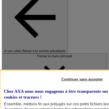
A vos côtés
Retour à la section précédente
Fermer le menu principal
Continuer sans accepter
Chez AXA nous nous engageons à être transparents sur 
cookies et traceurs
!
Préserver la nature et le climat
Ensemble, mettons fin aux préjugés sur ces petits fichiers te
Faire avancer la solidarité et l'inclusion