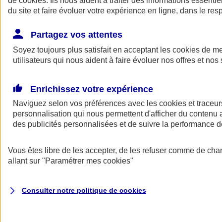
de
cookies
. Ils nous aident à traiter des informations essentie
Donner toute leur place aux territoires
du site et faire évoluer votre expérience en ligne, dans le resp
Porter l'élan du rugby féminin
Partagez vos attentes
Soyez toujours plus satisfait en acceptant les
cookies
de mes
utilisateurs qui nous aident à faire évoluer nos offres et nos 
Enrichissez votre expérience
Naviguez selon vos préférences avec les
cookies et traceur
personnalisation qui nous permettent d'afficher du contenu a
des publicités personnalisées et de suivre la performance
Vous êtes libre de les accepter, de les refuser comme de cha
allant sur
"Paramétrer mes
cookies
"
Nos actualités
Retour à la section précédente
Fermer le menu principal
Consulter notre politique de
cookies