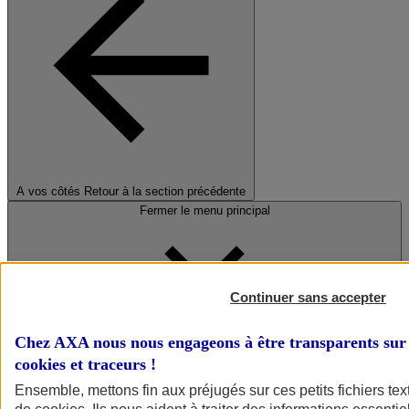
A vos côtés
Retour à la section précédente
Fermer le menu principal
Continuer sans accepter
Chez AXA nous nous engageons à être transparents sur 
cookies et traceurs
!
Préserver la nature et le climat
Ensemble, mettons fin aux préjugés sur ces petits fichiers te
Faire avancer la solidarité et l'inclusion