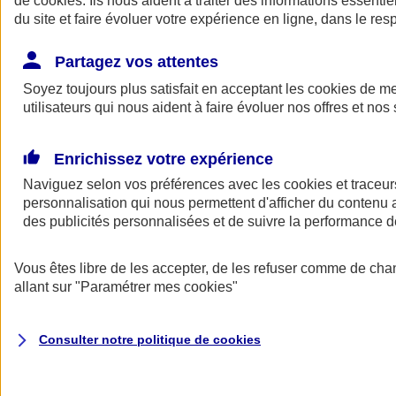
de
cookies
. Ils nous aident à traiter des informations essentie
Donner toute leur place aux territoires
du site et faire évoluer votre expérience en ligne, dans le resp
Porter l'élan du rugby féminin
Partagez vos attentes
Soyez toujours plus satisfait en acceptant les
cookies
de mes
utilisateurs qui nous aident à faire évoluer nos offres et nos 
Enrichissez votre expérience
Naviguez selon vos préférences avec les
cookies et traceur
personnalisation qui nous permettent d'afficher du contenu a
des publicités personnalisées et de suivre la performance
Vous êtes libre de les accepter, de les refuser comme de cha
allant sur
"Paramétrer mes
cookies
"
Nos actualités
Retour à la section précédente
Fermer le menu principal
Consulter notre politique de
cookies