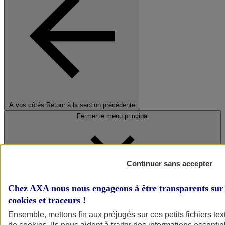
A vos côtés
Retour à la section précédente
Fermer le menu principal
Continuer sans accepter
Chez AXA nous nous engageons à être transparents sur 
cookies et traceurs
!
Préserver la nature et le climat
Ensemble, mettons fin aux préjugés sur ces petits fichiers te
Faire avancer la solidarité et l'inclusion