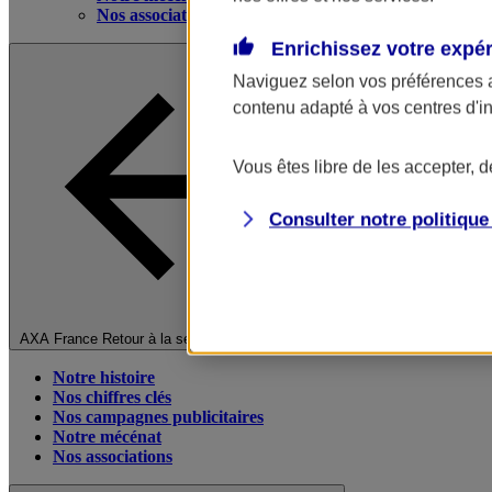
Nos associations
Enrichissez votre expé
Naviguez selon vos préférences 
contenu adapté à vos centres d'i
Vous êtes libre de les accepter, 
Consulter notre politiqu
Fermer le menu principal
AXA France
Retour à la section précédente
Notre histoire
Nos chiffres clés
Nos campagnes publicitaires
Notre mécénat
Nos associations