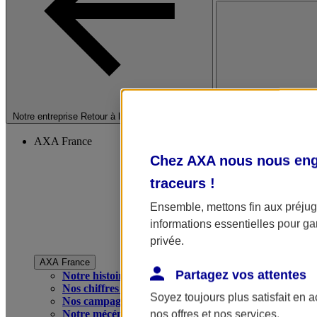
Fermer le menu princip
Notre entreprise
Retour à la section précédente
AXA France
Chez AXA nous nous enga
traceurs
!
Ensemble, mettons fin aux préjugé
informations essentielles pour gar
privée.
AXA France
Partagez vos attentes
Notre histoire
Nos chiffres clés
Soyez toujours plus satisfait en 
Nos campagnes publicitaires
Notre mécénat
nos offres et nos services.