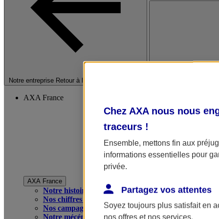
Fermer le menu princip
Notre entreprise
Retour à la section précédente
AXA France
Chez AXA nous nous enga
traceurs
!
Ensemble, mettons fin aux préjugé
informations essentielles pour gar
privée.
AXA France
Partagez vos attentes
Notre histoire
Nos chiffres clés
Soyez toujours plus satisfait en 
Nos campagnes publicitaires
Notre mécénat
nos offres et nos services.