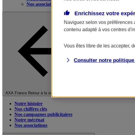
Nos associations
Enrichissez votre expé
Naviguez selon vos préférences 
contenu adapté à vos centres d'i
Vous êtes libre de les accepter, 
Consulter notre politiqu
Fermer le menu principal
AXA France
Retour à la section précédente
Notre histoire
Nos chiffres clés
Nos campagnes publicitaires
Notre mécénat
Nos associations