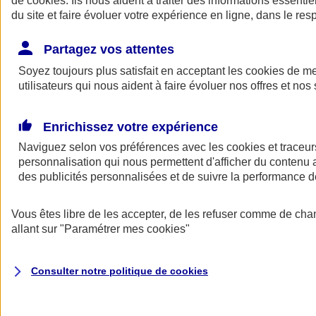
de
cookies
. Ils nous aident à traiter des informations essentie
Donner toute leur place aux territoires
du site et faire évoluer votre expérience en ligne, dans le resp
Porter l'élan du rugby féminin
Partagez vos attentes
Soyez toujours plus satisfait en acceptant les
cookies
de mes
utilisateurs qui nous aident à faire évoluer nos offres et nos 
Enrichissez votre expérience
Naviguez selon vos préférences avec les
cookies et traceur
personnalisation qui nous permettent d'afficher du contenu a
des publicités personnalisées et de suivre la performance
Vous êtes libre de les accepter, de les refuser comme de cha
allant sur
"Paramétrer mes
cookies
"
Nos actualités
Retour à la section précédente
Fermer le menu principal
Consulter notre politique de
cookies