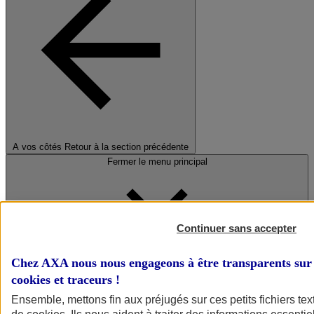
A vos côtés
Retour à la section précédente
Fermer le menu principal
Continuer sans accepter
Chez AXA nous nous engageons à être transparents sur 
cookies et traceurs
!
Préserver la nature et le climat
Ensemble, mettons fin aux préjugés sur ces petits fichiers te
Faire avancer la solidarité et l'inclusion