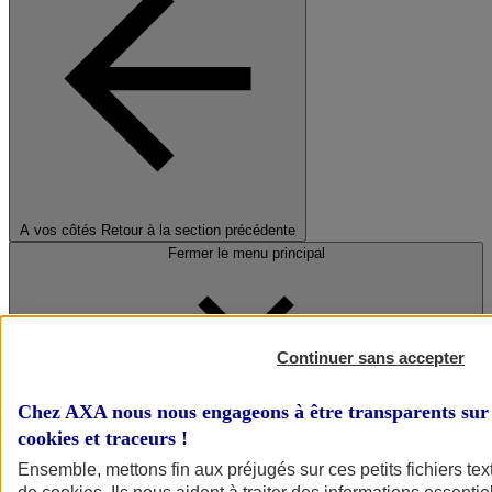
A vos côtés
Retour à la section précédente
Fermer le menu principal
Continuer sans accepter
Chez AXA nous nous engageons à être transparents sur 
cookies et traceurs
!
Préserver la nature et le climat
Ensemble, mettons fin aux préjugés sur ces petits fichiers te
Faire avancer la solidarité et l'inclusion