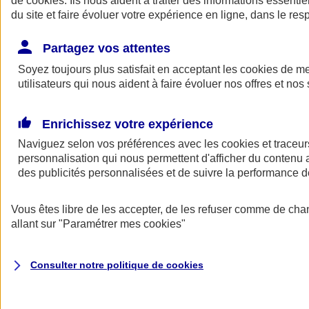
de
cookies
. Ils nous aident à traiter des informations essentie
Donner toute leur place aux territoires
du site et faire évoluer votre expérience en ligne, dans le resp
Porter l'élan du rugby féminin
Partagez vos attentes
Soyez toujours plus satisfait en acceptant les
cookies
de mes
utilisateurs qui nous aident à faire évoluer nos offres et nos 
Enrichissez votre expérience
Naviguez selon vos préférences avec les
cookies et traceur
personnalisation qui nous permettent d'afficher du contenu a
des publicités personnalisées et de suivre la performance
Vous êtes libre de les accepter, de les refuser comme de cha
allant sur
"Paramétrer mes
cookies
"
Nos actualités
Retour à la section précédente
Fermer le menu principal
Consulter notre politique de
cookies