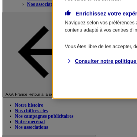
Nos associations
Enrichissez votre expé
Naviguez selon vos préférences 
contenu adapté à vos centres d'i
Vous êtes libre de les accepter, 
Consulter notre politiqu
Fermer le menu principal
AXA France
Retour à la section précédente
Notre histoire
Nos chiffres clés
Nos campagnes publicitaires
Notre mécénat
Nos associations