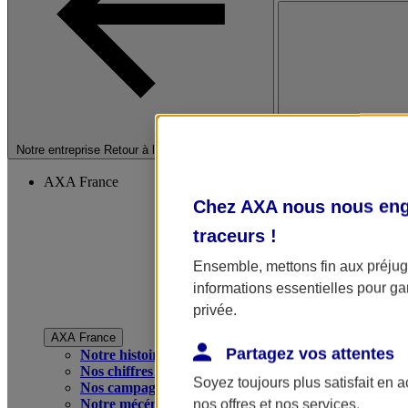
Fermer le menu princip
Notre entreprise
Retour à la section précédente
AXA France
Chez AXA nous nous enga
traceurs
!
Ensemble, mettons fin aux préjugé
informations essentielles pour gar
privée.
AXA France
Partagez vos attentes
Notre histoire
Nos chiffres clés
Soyez toujours plus satisfait en 
Nos campagnes publicitaires
Notre mécénat
nos offres et nos services.