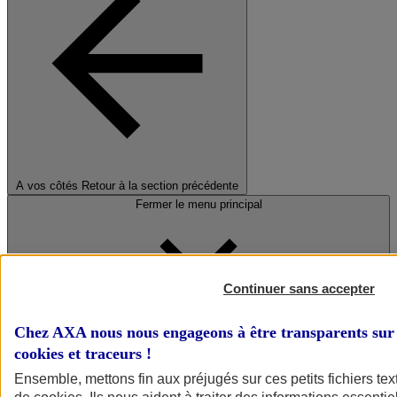
A vos côtés
Retour à la section précédente
Fermer le menu principal
Continuer sans accepter
Chez AXA nous nous engageons à être transparents sur 
cookies et traceurs
!
Préserver la nature et le climat
Ensemble, mettons fin aux préjugés sur ces petits fichiers te
Faire avancer la solidarité et l'inclusion