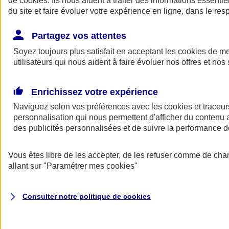
de
cookies
. Ils nous aident à traiter des informations essentie
Donner toute leur place aux territoires
du site et faire évoluer votre expérience en ligne, dans le resp
Porter l'élan du rugby féminin
Partagez vos attentes
Soyez toujours plus satisfait en acceptant les
cookies
de mes
utilisateurs qui nous aident à faire évoluer nos offres et nos 
Enrichissez votre expérience
Naviguez selon vos préférences avec les
cookies et traceur
personnalisation qui nous permettent d'afficher du contenu a
des publicités personnalisées et de suivre la performance
Vous êtes libre de les accepter, de les refuser comme de cha
allant sur
"Paramétrer mes
cookies
"
Nos actualités
Retour à la section précédente
Fermer le menu principal
Consulter notre politique de
cookies