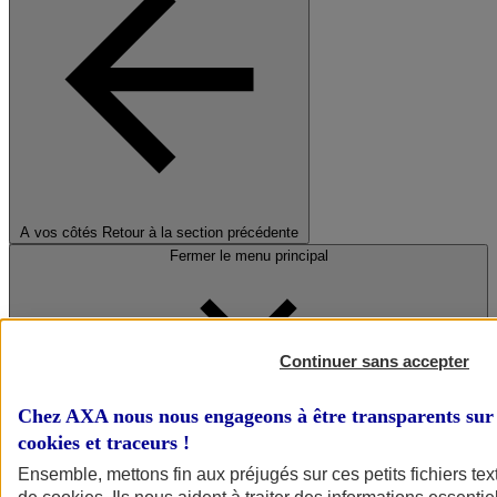
A vos côtés
Retour à la section précédente
Fermer le menu principal
Continuer sans accepter
Chez AXA nous nous engageons à être transparents sur 
cookies et traceurs
!
Préserver la nature et le climat
Ensemble, mettons fin aux préjugés sur ces petits fichiers te
Faire avancer la solidarité et l'inclusion