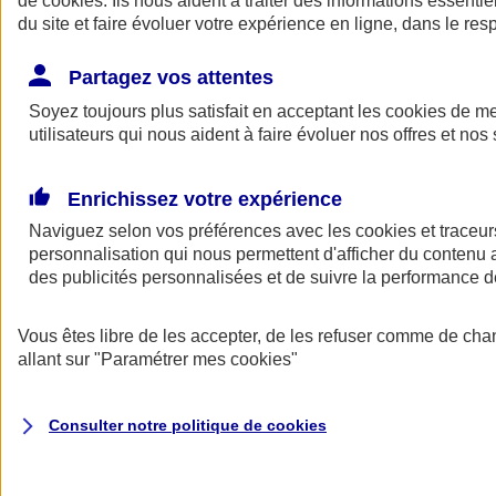
de
cookies
. Ils nous aident à traiter des informations essentie
Donner toute leur place aux territoires
du site et faire évoluer votre expérience en ligne, dans le resp
Porter l'élan du rugby féminin
Partagez vos attentes
Soyez toujours plus satisfait en acceptant les
cookies
de mes
utilisateurs qui nous aident à faire évoluer nos offres et nos 
Enrichissez votre expérience
Naviguez selon vos préférences avec les
cookies et traceur
personnalisation qui nous permettent d'afficher du contenu a
des publicités personnalisées et de suivre la performance
Vous êtes libre de les accepter, de les refuser comme de cha
allant sur
"Paramétrer mes
cookies
"
Nos actualités
Retour à la section précédente
Fermer le menu principal
Consulter notre politique de
cookies