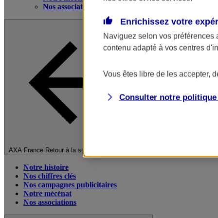
Nos associations
Enrichissez votre expé
Naviguez selon vos préférences 
contenu adapté à vos centres d'i
Vous êtes libre de les accepter, 
Consulter notre politiqu
Fermer le menu principal
AXA France
Retour à la section précédente
Notre histoire
Nos chiffres clés
Nos campagnes publicitaires
Notre mécénat
Nos associations