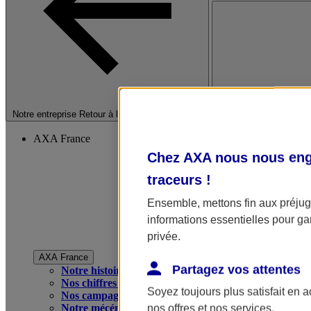
Fermer le menu princip
Notre entreprise
Retour à la section précédente
AXA France
Chez AXA nous nous enga
traceurs
!
Ensemble, mettons fin aux préjugé
informations essentielles pour gar
privée.
AXA France
Partagez vos attentes
Notre histoire
Nos chiffres clés
Soyez toujours plus satisfait en 
Nos campagnes publicitaires
Notre mécénat
nos offres et nos services.