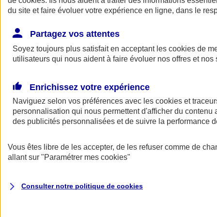
de
cookies
. Ils nous aident à traiter des informations essentie
Donner toute leur place aux territoires
du site et faire évoluer votre expérience en ligne, dans le resp
Porter l'élan du rugby féminin
Partagez vos attentes
Soyez toujours plus satisfait en acceptant les
cookies
de mes
utilisateurs qui nous aident à faire évoluer nos offres et nos 
Enrichissez votre expérience
Naviguez selon vos préférences avec les
cookies et traceur
personnalisation qui nous permettent d'afficher du contenu a
des publicités personnalisées et de suivre la performance
Vous êtes libre de les accepter, de les refuser comme de cha
allant sur
"Paramétrer mes
cookies
"
Nos actualités
Retour à la section précédente
Fermer le menu principal
Consulter notre politique de
cookies