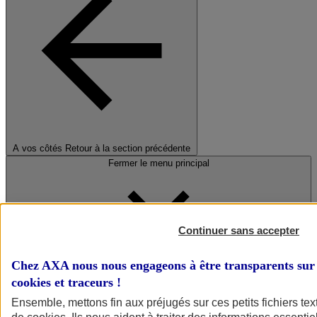
A vos côtés
Retour à la section précédente
Fermer le menu principal
Continuer sans accepter
Chez AXA nous nous engageons à être transparents sur 
cookies et traceurs
!
Préserver la nature et le climat
Ensemble, mettons fin aux préjugés sur ces petits fichiers te
Faire avancer la solidarité et l'inclusion