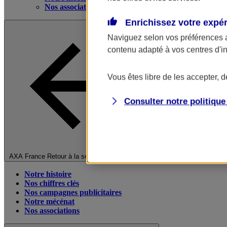
Nos associations
Enrichissez votre expé
Naviguez selon vos préférences 
contenu adapté à vos centres d'i
Vous êtes libre de les accepter, 
Consulter notre politiqu
Fermer le menu principal
AXA France
Retour à la section précédente
Notre histoire
Nos chiffres clés
Nos campagnes publicitaires
Notre mécénat
Nos associations