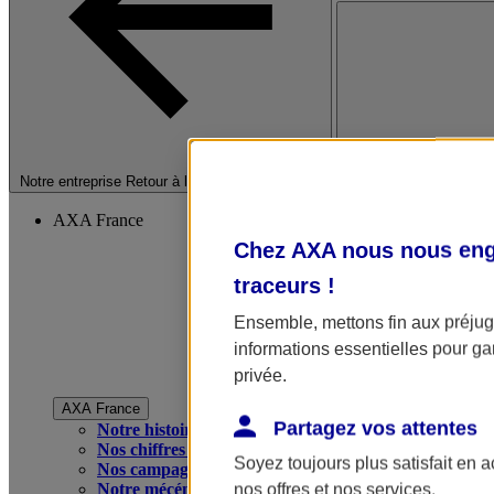
Fermer le menu princip
Notre entreprise
Retour à la section précédente
AXA France
Chez AXA nous nous enga
traceurs
!
Ensemble, mettons fin aux préjugé
informations essentielles pour gar
privée.
AXA France
Partagez vos attentes
Notre histoire
Nos chiffres clés
Soyez toujours plus satisfait en 
Nos campagnes publicitaires
Notre mécénat
nos offres et nos services.