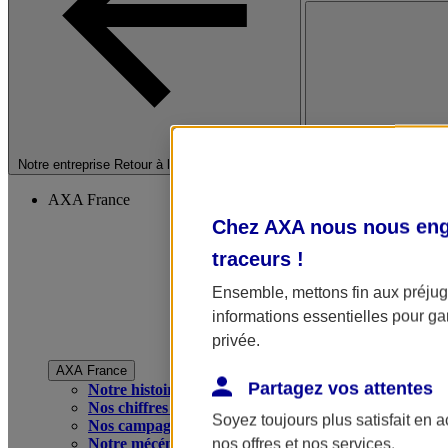
Fermer le menu princip
Notre entreprise
Retour à la section précédente
AXA France
Chez AXA nous nous enga
traceurs
!
Ensemble, mettons fin aux préjugé
informations essentielles pour gar
privée.
AXA France
Partagez vos attentes
Notre histoire
Nos chiffres clés
Soyez toujours plus satisfait en 
Nos campagnes publicitaires
Notre mécénat
nos offres et nos services.