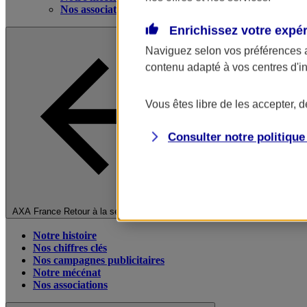
Nos associations
Enrichissez votre expé
Naviguez selon vos préférences 
contenu adapté à vos centres d'i
Vous êtes libre de les accepter, 
Consulter notre politiqu
Fermer le menu principal
AXA France
Retour à la section précédente
Notre histoire
Nos chiffres clés
Nos campagnes publicitaires
Notre mécénat
Nos associations