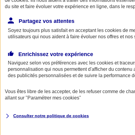
de
cookies
. Ils nous aident à traiter des informations essentie
Donner toute leur place aux territoires
du site et faire évoluer votre expérience en ligne, dans le resp
Porter l'élan du rugby féminin
Partagez vos attentes
Soyez toujours plus satisfait en acceptant les
cookies
de mes
utilisateurs qui nous aident à faire évoluer nos offres et nos 
Enrichissez votre expérience
Naviguez selon vos préférences avec les
cookies et traceur
personnalisation qui nous permettent d'afficher du contenu a
des publicités personnalisées et de suivre la performance
Vous êtes libre de les accepter, de les refuser comme de cha
allant sur
"Paramétrer mes
cookies
"
Nos actualités
Retour à la section précédente
Fermer le menu principal
Consulter notre politique de
cookies