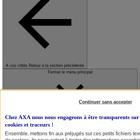
A vos côtés
Retour à la section précédente
Fermer le menu principal
Continuer sans accepter
Chez AXA nous nous engageons à être transparents sur 
cookies et traceurs
!
Préserver la nature et le climat
Ensemble, mettons fin aux préjugés sur ces petits fichiers te
Faire avancer la solidarité et l'inclusion