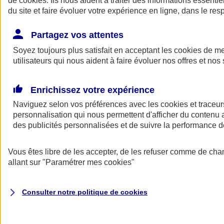
de
cookies
. Ils nous aident à traiter des informations essentie
Donner toute leur place aux territoires
du site et faire évoluer votre expérience en ligne, dans le resp
Porter l'élan du rugby féminin
Partagez vos attentes
Soyez toujours plus satisfait en acceptant les
cookies
de mes
utilisateurs qui nous aident à faire évoluer nos offres et nos 
Enrichissez votre expérience
Naviguez selon vos préférences avec les
cookies et traceur
personnalisation qui nous permettent d'afficher du contenu a
des publicités personnalisées et de suivre la performance
Vous êtes libre de les accepter, de les refuser comme de cha
allant sur
"Paramétrer mes
cookies
"
Nos actualités
Retour à la section précédente
Fermer le menu principal
Consulter notre politique de
cookies