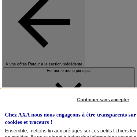
A vos côtés
Retour à la section précédente
Fermer le menu principal
Continuer sans accepter
Chez AXA nous nous engageons à être transparents sur 
cookies et traceurs
!
Préserver la nature et le climat
Ensemble, mettons fin aux préjugés sur ces petits fichiers te
Faire avancer la solidarité et l'inclusion