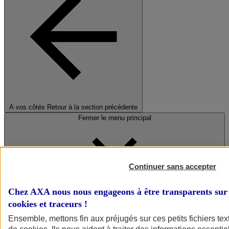
A vos côtés
Retour à la section précédente
Fermer le menu principal
Continuer sans accepter
Chez AXA nous nous engageons à être transparents sur 
cookies et traceurs
!
Préserver la nature et le climat
Ensemble, mettons fin aux préjugés sur ces petits fichiers te
Faire avancer la solidarité et l'inclusion