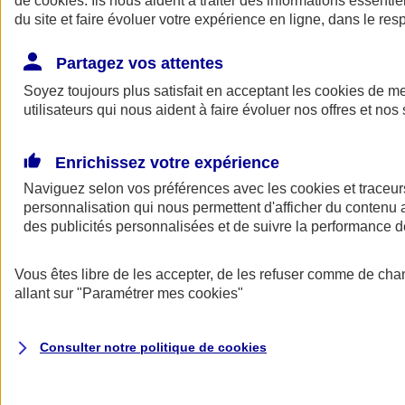
de
cookies
. Ils nous aident à traiter des informations essentie
Donner toute leur place aux territoires
du site et faire évoluer votre expérience en ligne, dans le resp
Porter l'élan du rugby féminin
Partagez vos attentes
Soyez toujours plus satisfait en acceptant les
cookies
de mes
utilisateurs qui nous aident à faire évoluer nos offres et nos 
Enrichissez votre expérience
Naviguez selon vos préférences avec les
cookies et traceur
personnalisation qui nous permettent d'afficher du contenu a
des publicités personnalisées et de suivre la performance
Vous êtes libre de les accepter, de les refuser comme de cha
allant sur
"Paramétrer mes
cookies
"
Nos actualités
Retour à la section précédente
Fermer le menu principal
Consulter notre politique de
cookies