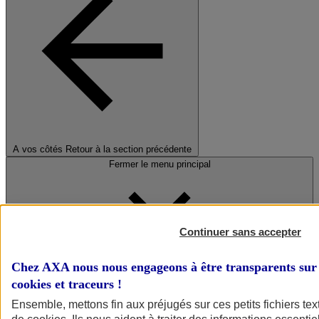
A vos côtés
Retour à la section précédente
Fermer le menu principal
Continuer sans accepter
Chez AXA nous nous engageons à être transparents sur 
cookies et traceurs
!
Préserver la nature et le climat
Ensemble, mettons fin aux préjugés sur ces petits fichiers te
Faire avancer la solidarité et l'inclusion