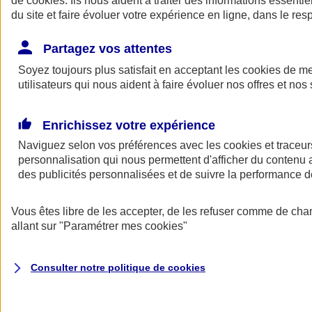
de
cookies
. Ils nous aident à traiter des informations essentie
Donner toute leur place aux territoires
du site et faire évoluer votre expérience en ligne, dans le resp
Porter l'élan du rugby féminin
Partagez vos attentes
Soyez toujours plus satisfait en acceptant les
cookies
de mes
utilisateurs qui nous aident à faire évoluer nos offres et nos 
Enrichissez votre expérience
Naviguez selon vos préférences avec les
cookies et traceur
personnalisation qui nous permettent d'afficher du contenu a
des publicités personnalisées et de suivre la performance
Vous êtes libre de les accepter, de les refuser comme de cha
allant sur
"Paramétrer mes
cookies
"
Nos actualités
Retour à la section précédente
Fermer le menu principal
Consulter notre politique de
cookies