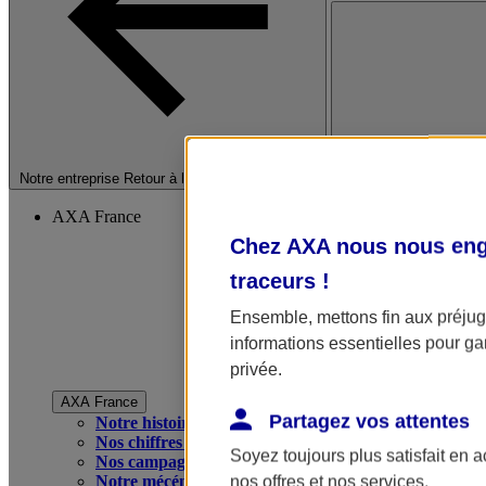
Fermer le menu princip
Notre entreprise
Retour à la section précédente
AXA France
Chez AXA nous nous enga
traceurs
!
Ensemble, mettons fin aux préjugé
informations essentielles pour gar
privée.
AXA France
Partagez vos attentes
Notre histoire
Nos chiffres clés
Soyez toujours plus satisfait en 
Nos campagnes publicitaires
Notre mécénat
nos offres et nos services.