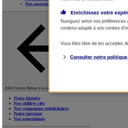
Nos associations
Enrichissez votre expé
Naviguez selon vos préférences 
contenu adapté à vos centres d'i
Vous êtes libre de les accepter, 
Consulter notre politiqu
Fermer le menu principal
AXA France
Retour à la section précédente
Notre histoire
Nos chiffres clés
Nos campagnes publicitaires
Notre mécénat
Nos associations