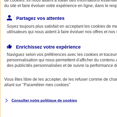
de
cookies
. Ils nous aident à traiter des informations essentie
Donner toute leur place aux territoires
du site et faire évoluer votre expérience en ligne, dans le resp
Porter l'élan du rugby féminin
Partagez vos attentes
Soyez toujours plus satisfait en acceptant les
cookies
de mes
utilisateurs qui nous aident à faire évoluer nos offres et nos 
Enrichissez votre expérience
Naviguez selon vos préférences avec les
cookies et traceur
personnalisation qui nous permettent d'afficher du contenu a
des publicités personnalisées et de suivre la performance
Vous êtes libre de les accepter, de les refuser comme de cha
allant sur
"Paramétrer mes
cookies
"
Nos actualités
Retour à la section précédente
Fermer le menu principal
Consulter notre politique de
cookies