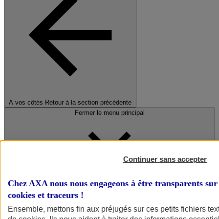
A vos côtés
Retour à la section précédente
Fermer le menu principal
Continuer sans accepter
Chez AXA nous nous engageons à être transparents sur 
cookies et traceurs
!
Préserver la nature et le climat
Ensemble, mettons fin aux préjugés sur ces petits fichiers te
Faire avancer la solidarité et l'inclusion