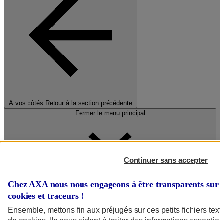
A vos côtés
Retour à la section précédente
Fermer le menu principal
Continuer sans accepter
Chez AXA nous nous engageons à être transparents sur 
cookies et traceurs
!
Préserver la nature et le climat
Ensemble, mettons fin aux préjugés sur ces petits fichiers te
Faire avancer la solidarité et l'inclusion