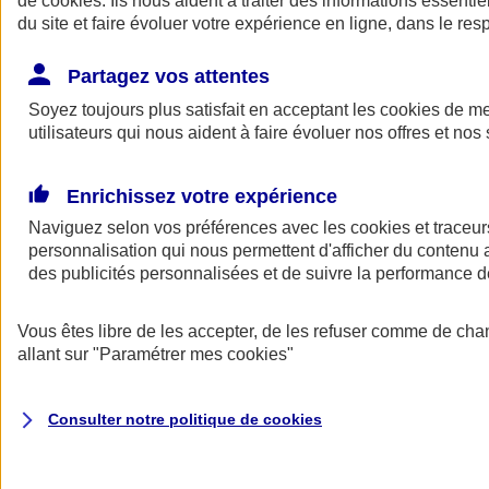
de
cookies
. Ils nous aident à traiter des informations essentie
Donner toute leur place aux territoires
du site et faire évoluer votre expérience en ligne, dans le resp
Porter l'élan du rugby féminin
Partagez vos attentes
Soyez toujours plus satisfait en acceptant les
cookies
de mes
utilisateurs qui nous aident à faire évoluer nos offres et nos 
Enrichissez votre expérience
Naviguez selon vos préférences avec les
cookies et traceur
personnalisation qui nous permettent d'afficher du contenu a
des publicités personnalisées et de suivre la performance
Vous êtes libre de les accepter, de les refuser comme de cha
allant sur
"Paramétrer mes
cookies
"
Nos actualités
Retour à la section précédente
Fermer le menu principal
Consulter notre politique de
cookies