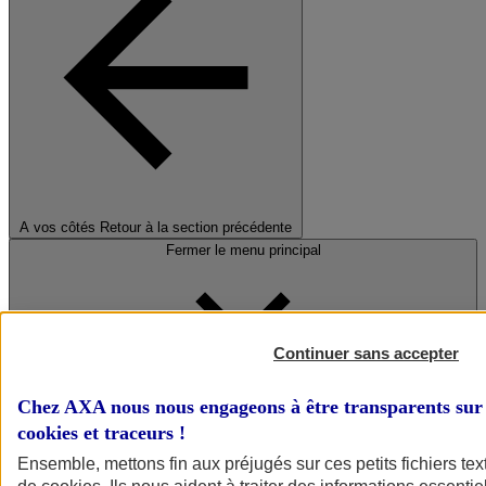
A vos côtés
Retour à la section précédente
Fermer le menu principal
Continuer sans accepter
Chez AXA nous nous engageons à être transparents sur 
cookies et traceurs
!
Préserver la nature et le climat
Ensemble, mettons fin aux préjugés sur ces petits fichiers te
Faire avancer la solidarité et l'inclusion