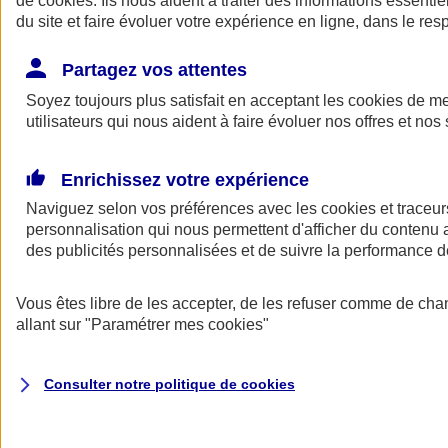
de
cookies
. Ils nous aident à traiter des informations essentie
Donner toute leur place aux territoires
du site et faire évoluer votre expérience en ligne, dans le resp
Porter l'élan du rugby féminin
Partagez vos attentes
Soyez toujours plus satisfait en acceptant les
cookies
de mes
utilisateurs qui nous aident à faire évoluer nos offres et nos 
Enrichissez votre expérience
Naviguez selon vos préférences avec les
cookies et traceur
personnalisation qui nous permettent d'afficher du contenu a
des publicités personnalisées et de suivre la performance
Vous êtes libre de les accepter, de les refuser comme de cha
allant sur
"Paramétrer mes
cookies
"
Nos actualités
Retour à la section précédente
Fermer le menu principal
Consulter notre politique de
cookies