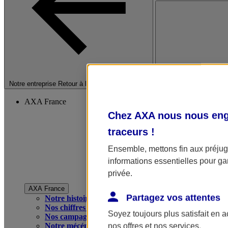
Fermer le menu princip
Notre entreprise
Retour à la section précédente
AXA France
Chez AXA nous nous enga
traceurs
!
Ensemble, mettons fin aux préjugé
informations essentielles pour gar
privée.
AXA France
Partagez vos attentes
Notre histoire
Nos chiffres clés
Soyez toujours plus satisfait en 
Nos campagnes publicitaires
Notre mécénat
nos offres et nos services.