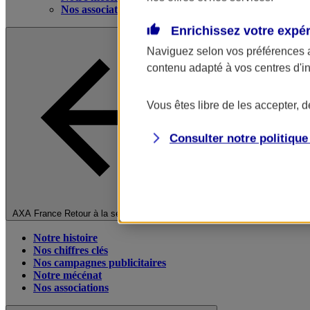
Nos associations
Enrichissez votre expé
Naviguez selon vos préférences 
contenu adapté à vos centres d'i
Vous êtes libre de les accepter, 
Consulter notre politiqu
Fermer le menu principal
AXA France
Retour à la section précédente
Notre histoire
Nos chiffres clés
Nos campagnes publicitaires
Notre mécénat
Nos associations