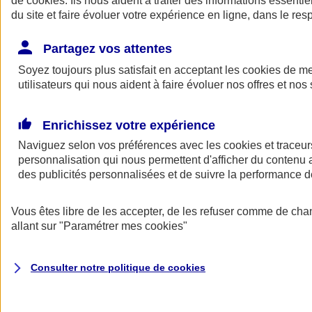
de
cookies
. Ils nous aident à traiter des informations essentie
Donner toute leur place aux territoires
du site et faire évoluer votre expérience en ligne, dans le resp
Porter l'élan du rugby féminin
Partagez vos attentes
Soyez toujours plus satisfait en acceptant les
cookies
de mes
utilisateurs qui nous aident à faire évoluer nos offres et nos 
Enrichissez votre expérience
Naviguez selon vos préférences avec les
cookies et traceur
personnalisation qui nous permettent d'afficher du contenu a
des publicités personnalisées et de suivre la performance
Vous êtes libre de les accepter, de les refuser comme de cha
allant sur
"Paramétrer mes
cookies
"
Nos actualités
Retour à la section précédente
Fermer le menu principal
Consulter notre politique de
cookies