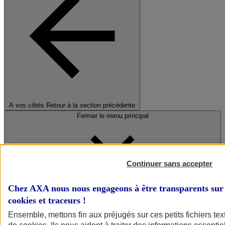
A vos côtés
Retour à la section précédente
Fermer le menu principal
Continuer sans accepter
Chez AXA nous nous engageons à être transparents sur 
cookies et traceurs
!
Préserver la nature et le climat
Ensemble, mettons fin aux préjugés sur ces petits fichiers te
Faire avancer la solidarité et l'inclusion