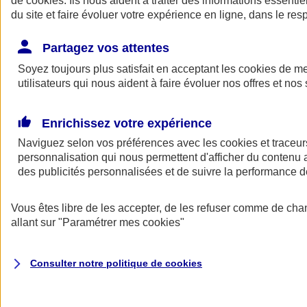
de
cookies
. Ils nous aident à traiter des informations essentie
Donner toute leur place aux territoires
du site et faire évoluer votre expérience en ligne, dans le resp
Porter l'élan du rugby féminin
Partagez vos attentes
Soyez toujours plus satisfait en acceptant les
cookies
de mes
utilisateurs qui nous aident à faire évoluer nos offres et nos 
Enrichissez votre expérience
Naviguez selon vos préférences avec les
cookies et traceur
personnalisation qui nous permettent d'afficher du contenu a
des publicités personnalisées et de suivre la performance
Vous êtes libre de les accepter, de les refuser comme de cha
allant sur
"Paramétrer mes
cookies
"
Nos actualités
Retour à la section précédente
Fermer le menu principal
Consulter notre politique de
cookies