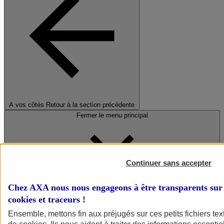
A vos côtés
Retour à la section précédente
Fermer le menu principal
Continuer sans accepter
Chez AXA nous nous engageons à être transparents sur 
cookies et traceurs
!
Préserver la nature et le climat
Ensemble, mettons fin aux préjugés sur ces petits fichiers te
Faire avancer la solidarité et l'inclusion