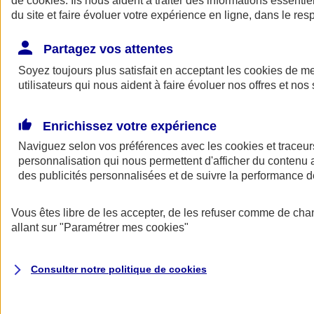
de
cookies
. Ils nous aident à traiter des informations essentie
Donner toute leur place aux territoires
du site et faire évoluer votre expérience en ligne, dans le resp
Porter l'élan du rugby féminin
Partagez vos attentes
Soyez toujours plus satisfait en acceptant les
cookies
de mes
utilisateurs qui nous aident à faire évoluer nos offres et nos 
Enrichissez votre expérience
Naviguez selon vos préférences avec les
cookies et traceur
personnalisation qui nous permettent d'afficher du contenu a
des publicités personnalisées et de suivre la performance
Vous êtes libre de les accepter, de les refuser comme de cha
allant sur
"Paramétrer mes
cookies
"
Nos actualités
Retour à la section précédente
Fermer le menu principal
Consulter notre politique de
cookies