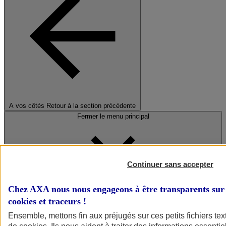
A vos côtés
Retour à la section précédente
Fermer le menu principal
Continuer sans accepter
Chez AXA nous nous engageons à être transparents sur 
cookies et traceurs
!
Préserver la nature et le climat
Ensemble, mettons fin aux préjugés sur ces petits fichiers te
Faire avancer la solidarité et l'inclusion