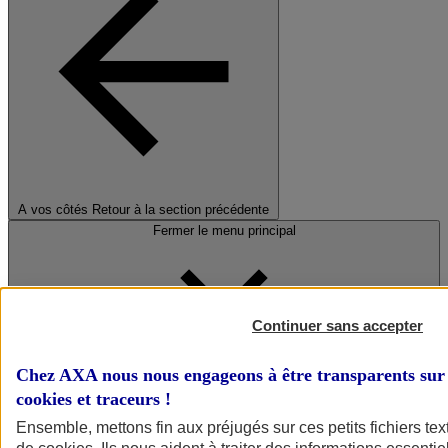
A vos côtés
Retour à la section précédente
Fermer le menu principal
Continuer sans accepter
Chez AXA nous nous engageons à être transparents sur 
cookies et traceurs
!
Préserver la nature et le climat
Ensemble, mettons fin aux préjugés sur ces petits fichiers te
Faire avancer la solidarité et l'inclusion