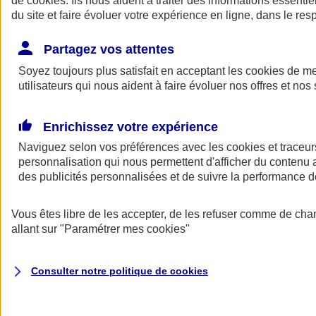
de
cookies
. Ils nous aident à traiter des informations essentie
Donner toute leur place aux territoires
du site et faire évoluer votre expérience en ligne, dans le resp
Porter l'élan du rugby féminin
Partagez vos attentes
Soyez toujours plus satisfait en acceptant les
cookies
de mes
utilisateurs qui nous aident à faire évoluer nos offres et nos 
Enrichissez votre expérience
Naviguez selon vos préférences avec les
cookies et traceur
personnalisation qui nous permettent d'afficher du contenu a
des publicités personnalisées et de suivre la performance
Vous êtes libre de les accepter, de les refuser comme de cha
allant sur
"Paramétrer mes
cookies
"
Nos actualités
Retour à la section précédente
Fermer le menu principal
Consulter notre politique de
cookies