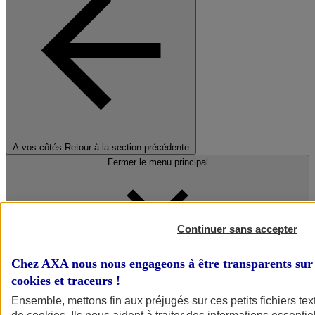
A vos côtés
Retour à la section précédente
Fermer le menu principal
Continuer sans accepter
Chez AXA nous nous engageons à être transparents sur 
cookies et traceurs
!
Préserver la nature et le climat
Ensemble, mettons fin aux préjugés sur ces petits fichiers te
Faire avancer la solidarité et l'inclusion