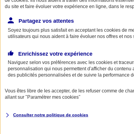
de
cookies
. Ils nous aident à traiter des informations essentie
Donner toute leur place aux territoires
du site et faire évoluer votre expérience en ligne, dans le resp
Porter l'élan du rugby féminin
Partagez vos attentes
Soyez toujours plus satisfait en acceptant les
cookies
de mes
utilisateurs qui nous aident à faire évoluer nos offres et nos 
Enrichissez votre expérience
Naviguez selon vos préférences avec les
cookies et traceur
personnalisation qui nous permettent d'afficher du contenu a
des publicités personnalisées et de suivre la performance
Vous êtes libre de les accepter, de les refuser comme de cha
allant sur
"Paramétrer mes
cookies
"
Nos actualités
Retour à la section précédente
Fermer le menu principal
Consulter notre politique de
cookies