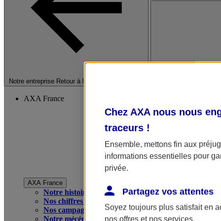
Fermer le menu princip
Notre entreprise
Retour à la section précédente
AXA France
Chez AXA nous nous enga
traceurs
!
Ensemble, mettons fin aux préjugé
informations essentielles pour gar
privée.
AXA France
Partagez vos attentes
Notre histoire
Nos chiffres clés
Soyez toujours plus satisfait en 
Nos campagnes publicitaires
Notre mécénat
nos offres et nos services.