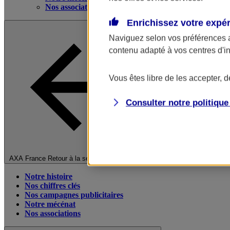
Nos associations
Enrichissez votre expé
Naviguez selon vos préférences 
contenu adapté à vos centres d'i
Vous êtes libre de les accepter, 
Consulter notre politiqu
Fermer le menu principal
AXA France
Retour à la section précédente
Notre histoire
Nos chiffres clés
Nos campagnes publicitaires
Notre mécénat
Nos associations