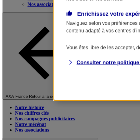
Nos associations
Enrichissez votre expé
Naviguez selon vos préférences 
contenu adapté à vos centres d'i
Vous êtes libre de les accepter, 
Consulter notre politiqu
Fermer le menu principal
AXA France
Retour à la section précédente
Notre histoire
Nos chiffres clés
Nos campagnes publicitaires
Notre mécénat
Nos associations