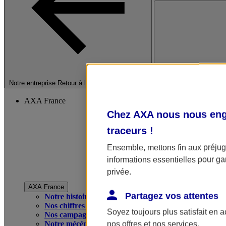
Fermer le menu princip
Notre entreprise
Retour à la section précédente
AXA France
Chez AXA nous nous enga
traceurs
!
Ensemble, mettons fin aux préjugé
informations essentielles pour gar
privée.
AXA France
Partagez vos attentes
Notre histoire
Nos chiffres clés
Soyez toujours plus satisfait en 
Nos campagnes publicitaires
Notre mécénat
nos offres et nos services.