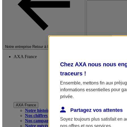
Fermer le menu princip
Notre entreprise
Retour à la section précédente
AXA France
Chez AXA nous nous enga
traceurs
!
Ensemble, mettons fin aux préjugé
informations essentielles pour gar
privée.
AXA France
Partagez vos attentes
Notre histoire
Nos chiffres clés
Soyez toujours plus satisfait en 
Nos campagnes publicitaires
Notre mécénat
nos offres et nos services.