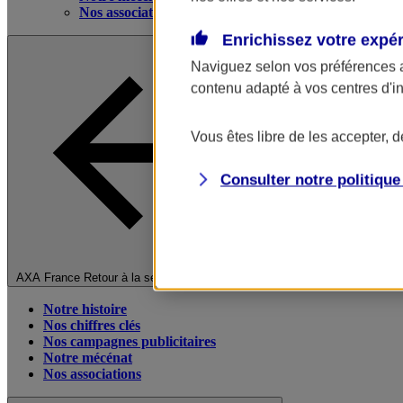
Nos associations
Enrichissez votre expé
Naviguez selon vos préférences 
contenu adapté à vos centres d'i
Vous êtes libre de les accepter, 
Consulter notre politiqu
Fermer le menu principal
AXA France
Retour à la section précédente
Notre histoire
Nos chiffres clés
Nos campagnes publicitaires
Notre mécénat
Nos associations