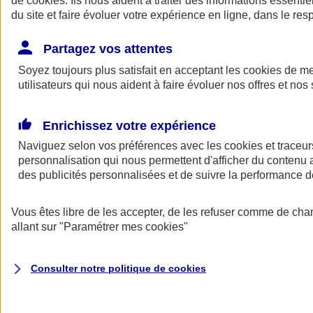
de
cookies
. Ils nous aident à traiter des informations essentie
Donner toute leur place aux territoires
du site et faire évoluer votre expérience en ligne, dans le resp
Porter l'élan du rugby féminin
Partagez vos attentes
Soyez toujours plus satisfait en acceptant les
cookies
de mes
utilisateurs qui nous aident à faire évoluer nos offres et nos 
Enrichissez votre expérience
Naviguez selon vos préférences avec les
cookies et traceur
personnalisation qui nous permettent d'afficher du contenu a
des publicités personnalisées et de suivre la performance
Vous êtes libre de les accepter, de les refuser comme de cha
allant sur
"Paramétrer mes
cookies
"
Nos actualités
Retour à la section précédente
Fermer le menu principal
Consulter notre politique de
cookies