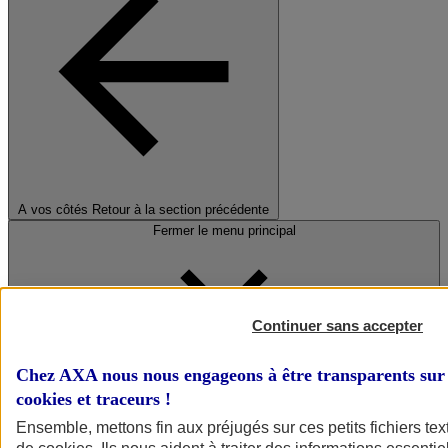
A vos côtés
Retour à la section précédente
Fermer le menu principal
Continuer sans accepter
Chez AXA nous nous engageons à être transparents sur 
cookies et traceurs
!
Préserver la nature et le climat
Ensemble, mettons fin aux préjugés sur ces petits fichiers te
Faire avancer la solidarité et l'inclusion