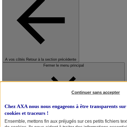
A vos côtés
Retour à la section précédente
Fermer le menu principal
Continuer sans accepter
Chez AXA nous nous engageons à être transparents sur 
cookies et traceurs
!
Préserver la nature et le climat
Ensemble, mettons fin aux préjugés sur ces petits fichiers te
Faire avancer la solidarité et l'inclusion