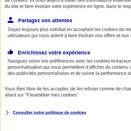
de
cookies
. Ils nous aident à traiter des informations essentie
Donner toute leur place aux territoires
du site et faire évoluer votre expérience en ligne, dans le resp
Porter l'élan du rugby féminin
Partagez vos attentes
Soyez toujours plus satisfait en acceptant les
cookies
de mes
utilisateurs qui nous aident à faire évoluer nos offres et nos 
Enrichissez votre expérience
Naviguez selon vos préférences avec les
cookies et traceur
personnalisation qui nous permettent d'afficher du contenu a
des publicités personnalisées et de suivre la performance
Vous êtes libre de les accepter, de les refuser comme de cha
allant sur
"Paramétrer mes
cookies
"
Nos actualités
Retour à la section précédente
Fermer le menu principal
Consulter notre politique de
cookies