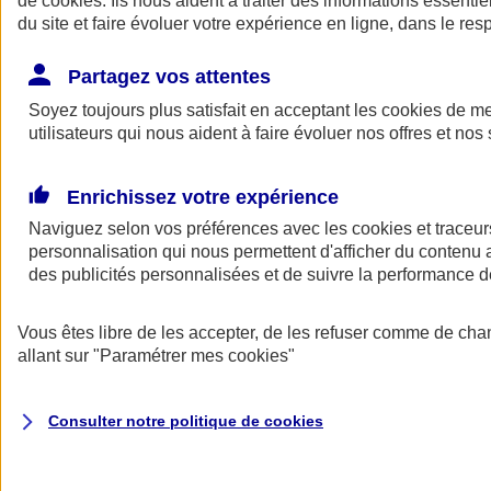
de
cookies
. Ils nous aident à traiter des informations essentie
Donner toute leur place aux territoires
du site et faire évoluer votre expérience en ligne, dans le resp
Porter l'élan du rugby féminin
Partagez vos attentes
Soyez toujours plus satisfait en acceptant les
cookies
de mes
utilisateurs qui nous aident à faire évoluer nos offres et nos 
Enrichissez votre expérience
Naviguez selon vos préférences avec les
cookies et traceur
personnalisation qui nous permettent d'afficher du contenu a
des publicités personnalisées et de suivre la performance
Vous êtes libre de les accepter, de les refuser comme de cha
allant sur
"Paramétrer mes
cookies
"
Nos actualités
Retour à la section précédente
Fermer le menu principal
Consulter notre politique de
cookies