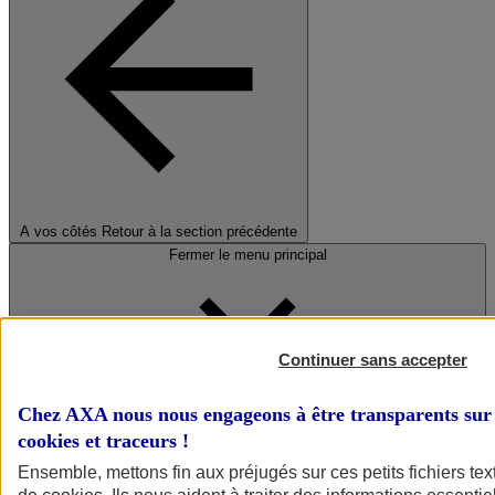
A vos côtés
Retour à la section précédente
Fermer le menu principal
Continuer sans accepter
Chez AXA nous nous engageons à être transparents sur 
cookies et traceurs
!
Préserver la nature et le climat
Ensemble, mettons fin aux préjugés sur ces petits fichiers te
Faire avancer la solidarité et l'inclusion