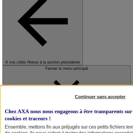
A vos côtés
Retour à la section précédente
Fermer le menu principal
Continuer sans accepter
Chez AXA nous nous engageons à être transparents sur 
cookies et traceurs
!
Préserver la nature et le climat
Ensemble, mettons fin aux préjugés sur ces petits fichiers te
Faire avancer la solidarité et l'inclusion