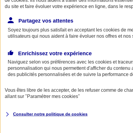
de
cookies
. Ils nous aident à traiter des informations essentie
Donner toute leur place aux territoires
du site et faire évoluer votre expérience en ligne, dans le resp
Porter l'élan du rugby féminin
Partagez vos attentes
Soyez toujours plus satisfait en acceptant les
cookies
de mes
utilisateurs qui nous aident à faire évoluer nos offres et nos 
Enrichissez votre expérience
Naviguez selon vos préférences avec les
cookies et traceur
personnalisation qui nous permettent d'afficher du contenu a
des publicités personnalisées et de suivre la performance
Vous êtes libre de les accepter, de les refuser comme de cha
allant sur
"Paramétrer mes
cookies
"
Nos actualités
Retour à la section précédente
Fermer le menu principal
Consulter notre politique de
cookies