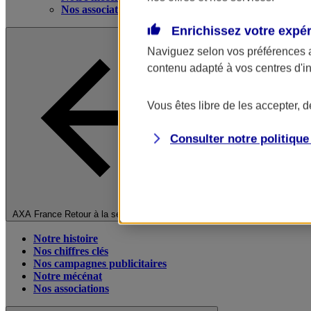
Nos associations
Enrichissez votre expé
Naviguez selon vos préférences 
contenu adapté à vos centres d'i
Vous êtes libre de les accepter, 
Consulter notre politiqu
Fermer le menu principal
AXA France
Retour à la section précédente
Notre histoire
Nos chiffres clés
Nos campagnes publicitaires
Notre mécénat
Nos associations