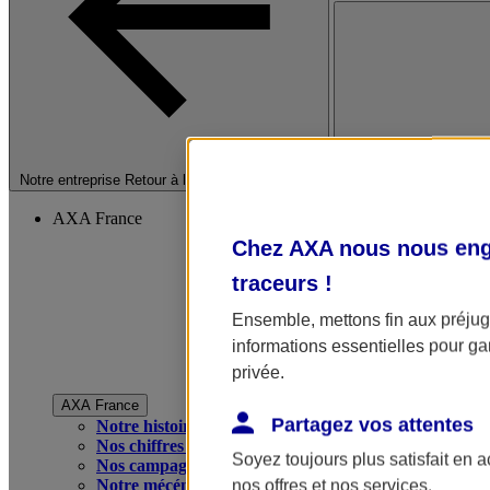
Fermer le menu princip
Notre entreprise
Retour à la section précédente
AXA France
Chez AXA nous nous enga
traceurs
!
Ensemble, mettons fin aux préjugé
informations essentielles pour gar
privée.
AXA France
Partagez vos attentes
Notre histoire
Nos chiffres clés
Soyez toujours plus satisfait en 
Nos campagnes publicitaires
Notre mécénat
nos offres et nos services.