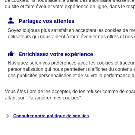
de
cookies
. Ils nous aident à traiter des informations essentie
Donner toute leur place aux territoires
du site et faire évoluer votre expérience en ligne, dans le resp
Porter l'élan du rugby féminin
Partagez vos attentes
Soyez toujours plus satisfait en acceptant les
cookies
de mes
utilisateurs qui nous aident à faire évoluer nos offres et nos 
Enrichissez votre expérience
Naviguez selon vos préférences avec les
cookies et traceur
personnalisation qui nous permettent d'afficher du contenu a
des publicités personnalisées et de suivre la performance
Vous êtes libre de les accepter, de les refuser comme de cha
allant sur
"Paramétrer mes
cookies
"
Nos actualités
Retour à la section précédente
Fermer le menu principal
Consulter notre politique de
cookies