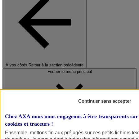
A vos côtés
Retour à la section précédente
Fermer le menu principal
Continuer sans accepter
Chez AXA nous nous engageons à être transparents sur 
cookies et traceurs
!
Préserver la nature et le climat
Ensemble, mettons fin aux préjugés sur ces petits fichiers te
Faire avancer la solidarité et l'inclusion