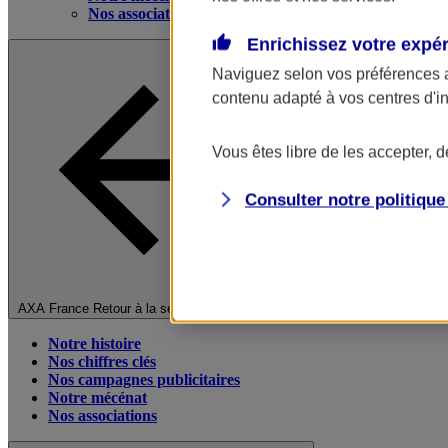
Nos associations
Enrichissez votre expé
Naviguez selon vos préférences 
contenu adapté à vos centres d'i
Vous êtes libre de les accepter, 
Consulter notre politiqu
Fermer le menu principal
AXA France
Retour à la section précédente
Notre histoire
Nos chiffres clés
Nos campagnes publicitaires
Notre mécénat
Nos associations