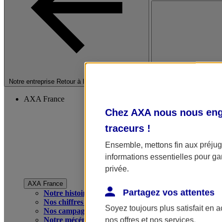
Fermer le menu princip
Notre entreprise
Retour à la section précédente
AXA France
Chez AXA nous nous enga
traceurs
!
Ensemble, mettons fin aux préjugé
informations essentielles pour gar
privée.
AXA France
Partagez vos attentes
Notre histoire
Nos chiffres clés
Soyez toujours plus satisfait en 
Nos campagnes publicitaires
Notre mécénat
nos offres et nos services.