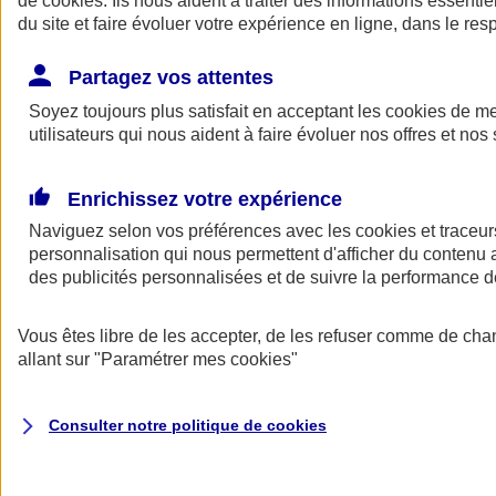
de
cookies
. Ils nous aident à traiter des informations essentie
Donner toute leur place aux territoires
du site et faire évoluer votre expérience en ligne, dans le resp
Porter l'élan du rugby féminin
Partagez vos attentes
Soyez toujours plus satisfait en acceptant les
cookies
de mes
utilisateurs qui nous aident à faire évoluer nos offres et nos 
Enrichissez votre expérience
Naviguez selon vos préférences avec les
cookies et traceur
personnalisation qui nous permettent d'afficher du contenu a
des publicités personnalisées et de suivre la performance
Vous êtes libre de les accepter, de les refuser comme de cha
allant sur
"Paramétrer mes
cookies
"
Nos actualités
Retour à la section précédente
Fermer le menu principal
Consulter notre politique de
cookies