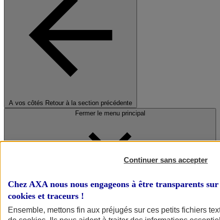
A vos côtés
Retour à la section précédente
Fermer le menu principal
Continuer sans accepter
Chez AXA nous nous engageons à être transparents sur 
cookies et traceurs
!
Préserver la nature et le climat
Ensemble, mettons fin aux préjugés sur ces petits fichiers te
Faire avancer la solidarité et l'inclusion