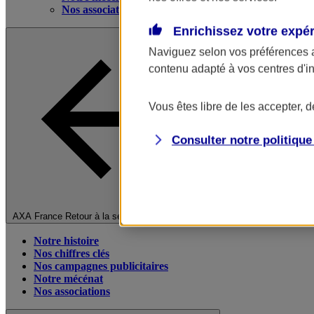
Nos associations
Enrichissez votre expé
Naviguez selon vos préférences 
contenu adapté à vos centres d'i
Vous êtes libre de les accepter, 
Consulter notre politiqu
Fermer le menu principal
AXA France
Retour à la section précédente
Notre histoire
Nos chiffres clés
Nos campagnes publicitaires
Notre mécénat
Nos associations