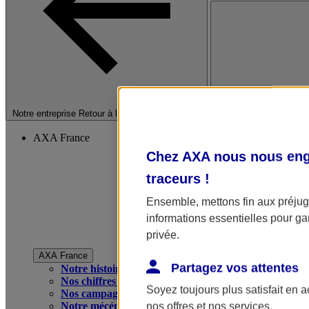
Fermer le menu princip
Notre entreprise
Retour à la section précédente
AXA France
Chez AXA nous nous enga
traceurs
!
Ensemble, mettons fin aux préjugé
informations essentielles pour gar
privée.
AXA France
Partagez vos attentes
Notre histoire
Nos chiffres clés
Soyez toujours plus satisfait en 
Nos campagnes publicitaires
Notre mécénat
nos offres et nos services.