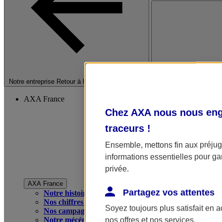
Fermer le menu princip
Notre entreprise
Retour à la section précédente
AXA France
Chez AXA nous nous enga
traceurs
!
Ensemble, mettons fin aux préjugé
informations essentielles pour gar
privée.
AXA France
Partagez vos attentes
Notre histoire
Nos chiffres clés
Soyez toujours plus satisfait en 
Nos campagnes publicitaires
Notre mécénat
nos offres et nos services.