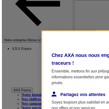
Fermer le menu princip
Notre entreprise
Retour à la section précédente
AXA France
Chez AXA nous nous enga
traceurs
!
Ensemble, mettons fin aux préjugé
informations essentielles pour gar
privée.
AXA France
Partagez vos attentes
Notre histoire
Nos chiffres clés
Soyez toujours plus satisfait en 
Nos campagnes publicitaires
Notre mécénat
nos offres et nos services.