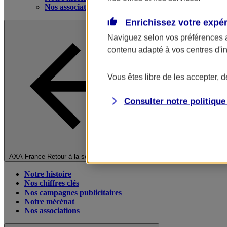
Nos associations
Enrichissez votre expé
Naviguez selon vos préférences 
contenu adapté à vos centres d'i
Vous êtes libre de les accepter, 
Consulter notre politiqu
Fermer le menu principal
AXA France
Retour à la section précédente
Notre histoire
Nos chiffres clés
Nos campagnes publicitaires
Notre mécénat
Nos associations