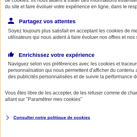
de
cookies
. Ils nous aident à traiter des informations essentie
Donner toute leur place aux territoires
du site et faire évoluer votre expérience en ligne, dans le resp
Porter l'élan du rugby féminin
Partagez vos attentes
Soyez toujours plus satisfait en acceptant les
cookies
de mes
utilisateurs qui nous aident à faire évoluer nos offres et nos 
Enrichissez votre expérience
Naviguez selon vos préférences avec les
cookies et traceur
personnalisation qui nous permettent d'afficher du contenu a
des publicités personnalisées et de suivre la performance
Vous êtes libre de les accepter, de les refuser comme de cha
allant sur
"Paramétrer mes
cookies
"
Nos actualités
Retour à la section précédente
Fermer le menu principal
Consulter notre politique de
cookies