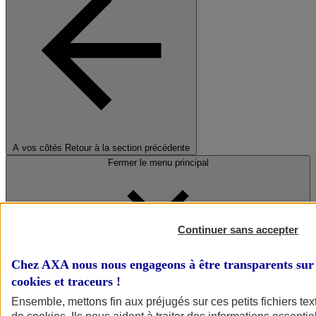
A vos côtés
Retour à la section précédente
Fermer le menu principal
Continuer sans accepter
Chez AXA nous nous engageons à être transparents sur 
cookies et traceurs
!
Préserver la nature et le climat
Ensemble, mettons fin aux préjugés sur ces petits fichiers te
Faire avancer la solidarité et l'inclusion