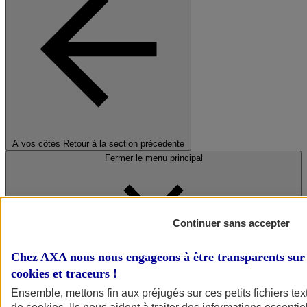
A vos côtés
Retour à la section précédente
Fermer le menu principal
Continuer sans accepter
Chez AXA nous nous engageons à être transparents sur 
cookies et traceurs
!
Préserver la nature et le climat
Ensemble, mettons fin aux préjugés sur ces petits fichiers te
Faire avancer la solidarité et l'inclusion