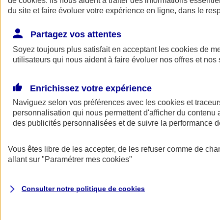
de
cookies
. Ils nous aident à traiter des informations essentie
Donner toute leur place aux territoires
du site et faire évoluer votre expérience en ligne, dans le resp
Porter l'élan du rugby féminin
Partagez vos attentes
Soyez toujours plus satisfait en acceptant les
cookies
de mes
utilisateurs qui nous aident à faire évoluer nos offres et nos 
Enrichissez votre expérience
Naviguez selon vos préférences avec les
cookies et traceur
personnalisation qui nous permettent d'afficher du contenu a
des publicités personnalisées et de suivre la performance
Vous êtes libre de les accepter, de les refuser comme de cha
allant sur
"Paramétrer mes
cookies
"
Nos actualités
Retour à la section précédente
Fermer le menu principal
Consulter notre politique de
cookies